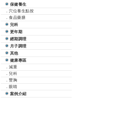
保健養生
．穴位養生點按
．食品藥膳
兒科
更年期
經期調理
月子調理
其他
健康專區
．減重
．兒科
．豐胸
．眼睛
案例介紹